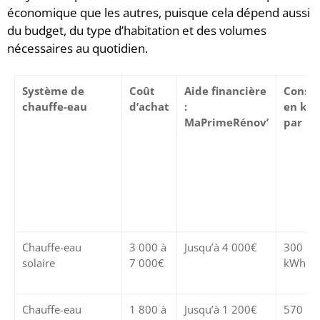
économique que les autres, puisque cela dépend aussi
du budget, du type d’habitation et des volumes
nécessaires au quotidien.
Système de
Coût
Aide financière
Conso
chauffe-eau
d’achat
:
en kWh
MaPrimeRénov’
par pe
Chauffe-eau
3 000 à
Jusqu’à 4 000€
300 à 
solaire
7 000€
kWh**
Chauffe-eau
1 800 à
Jusqu’à 1 200€
570 k