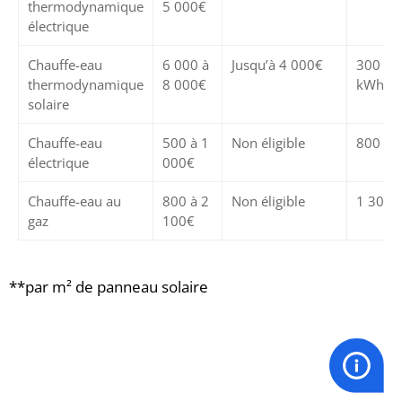
thermodynamique
5 000€
électrique
Chauffe-eau
6 000 à
Jusqu’à 4 000€
300 à 
thermodynamique
8 000€
kWh**
solaire
Chauffe-eau
500 à 1
Non éligible
800 k
électrique
000€
Chauffe-eau au
800 à 2
Non éligible
1 300 
gaz
100€
**par m² de panneau solaire