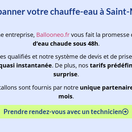
panner votre chauffe-eau à Saint-
ne entreprise,
Ballooneo.fr
vous fait la promesse
d’eau chaude sous 48h
.
es qualifiés et notre système de devis et de pris
 quasi instantanée
. De plus, nos
tarifs prédéfi
surprise
.
tallons sont fournis par notre
unique partenaire
mois
.
Prendre rendez-vous avec un technicien