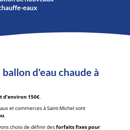
chauffe-eaux
ballon d'eau chaude à
t d’environ 150€
.
ciaux et commerces à Saint-Michel sont
au
.
vons choisi de définir des
forfaits fixes pour