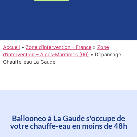
Accueil
»
Zone d’intervention – France
»
Zone
d’intervention – Alpes-Maritimes (06)
»
Depannage
Chauffe-eau La Gaude
Planifiez l'intervention d'un de
Ballooneo à La Gaude s'occupe de
nos techniciens à La Gaude en
votre chauffe-eau en moins de 48h
moins d'une minute