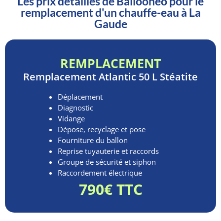
Les prix détaillés de Ballooneo pour le
remplacement d'un chauffe-eau à La
Gaude
REMPLACEMENT
Remplacement
Atlantic 50 L Stéatite
Déplacement
Diagnostic
Vidange
Dépose, recyclage et pose
Fourniture du ballon
Reprise tuyauterie et raccords
Groupe de sécurité et siphon
Raccordement électrique
790€ TTC