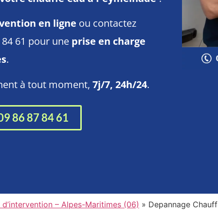
vention en ligne
ou contactez
7 84 61 pour une
prise en charge
es
.
nnent à tout moment,
7j/7, 24h/24
.
09 86 87 84 61
 d’intervention – Alpes-Maritimes (06)
»
Depannage Chauf