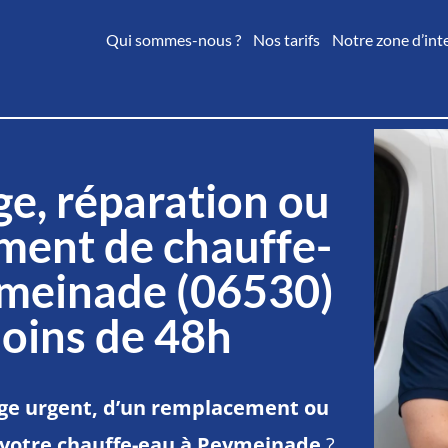
Qui sommes-nous ?
Nos tarifs
Notre zone d’int
e, réparation ou
ment de chauffe-
ymeinade (06530)
oins de 48h
e urgent, d’un remplacement ou
 votre chauffe-eau à Peymeinade
?