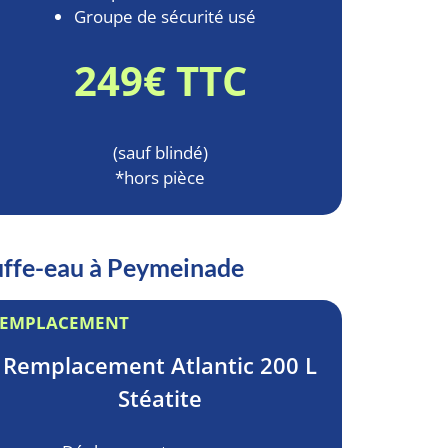
Groupe de sécurité usé
249€ TTC
(sauf blindé)
*hors pièce
auffe-eau à Peymeinade
EMPLACEMENT
Remplacement
Atlantic 200 L
Stéatite