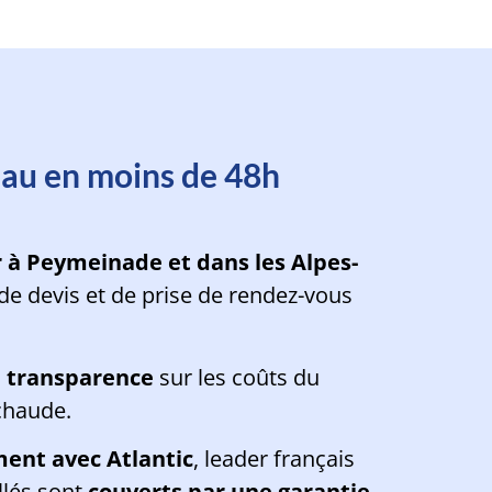
ade en moins d'une minute
eau en moins de 48h
r à Peymeinade et dans les Alpes-
de devis et de prise de rendez-vous
le transparence
sur les coûts du
chaude.
ment avec Atlantic
, leader français
llés sont
couverts par une garantie