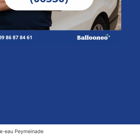
fe-eau Peymeinade