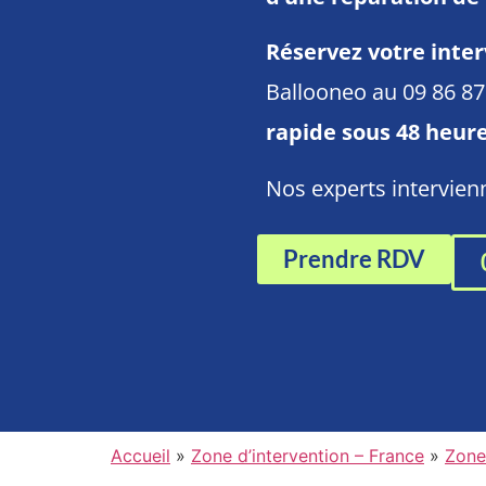
Réservez votre inter
Ballooneo au 09 86 8
rapide sous 48 heur
Nos experts intervie
Prendre RDV
Accueil
»
Zone d’intervention – France
»
Zone