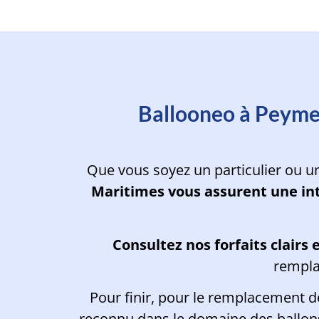
Planifiez l'intervention
Ballooneo à Peymei
Que vous soyez un particulier ou u
Maritimes vous assurent une in
Consultez
nos forfaits clairs
rempla
Pour finir, pour le remplacement 
reconnu dans le domaine des ballons 