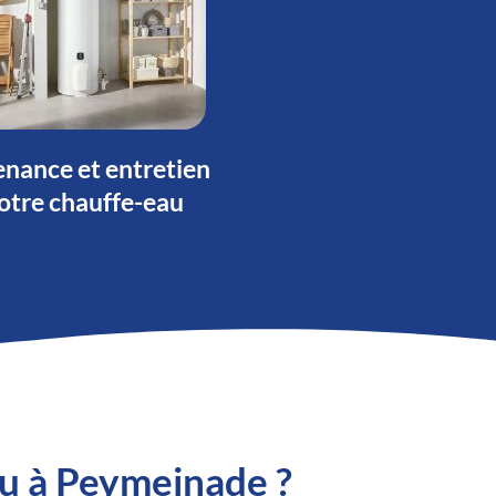
nance et entretien
otre chauffe-eau
au à Peymeinade ?