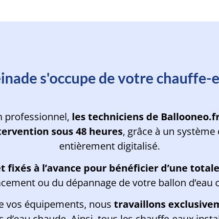
 d'un de nos techniciens à Peymein
nade s'occupe de votre chauffe-
n professionnel,
les techniciens de Ballooneo.f
tervention sous 48 heures
, grâce à un système 
entièrement digitalisé.
 et fixés à l’avance pour bénéficier d’une tota
cement ou du dépannage de votre ballon d’eau 
de vos équipements, nous
travaillons exclusive
d’eau chaude. Ainsi, tous les chauffe-eaux insta