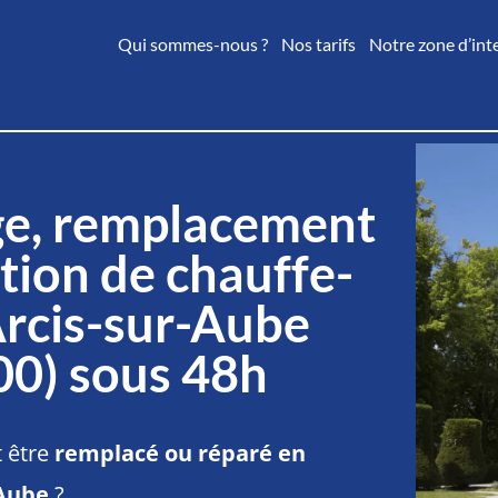
Qui sommes-nous ?
Nos tarifs
Notre zone d’int
e, remplacement
tion de chauffe-
Arcis-sur-Aube
00) sous 48h
t être
remplacé ou réparé en
-Aube
?