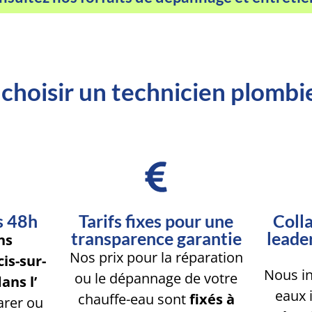
choisir un technicien plombi
s 48h
Tarifs fixes pour une
Colla
transparence garantie
leade
ns
Nos prix pour la réparation
is-sur-
Nous in
ou le dépannage de votre
ans l’
eaux 
chauffe-eau sont
fixés à
arer ou