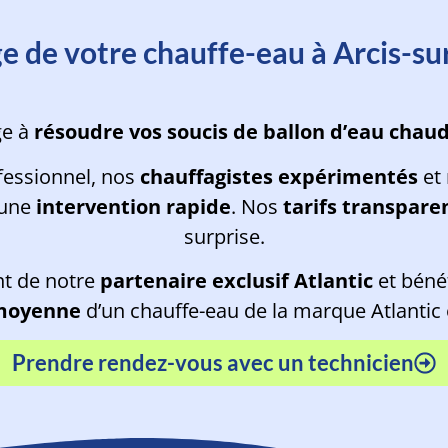
-vous avec un technicien en moin
e de votre chauffe-eau à Arcis-s
ge à
résoudre vos soucis de ballon d’eau chau
fessionnel, nos
chauffagistes expérimentés
et 
 une
intervention rapide
. Nos
tarifs transpare
surprise.
nt de notre
partenaire exclusif Atlantic
et béné
 moyenne
d’un chauffe-eau de la marque Atlantic
Prendre rendez-vous avec un technicien