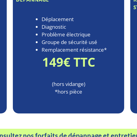
S
Déplacement
Diagnostic
Problème électrique
Groupe de sécurité usé
Remplacement résistance*
149€ TTC
(hors vidange)
*hors pièce
sultez nos forfaits de dépannage et entretie