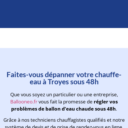
Prenez rendez-vous avec un
Faites-vous dépanner votre chauffe-
technicien en moins d'une
eau à Troyes sous 48h
minute
Que vous soyez un particulier ou une entreprise,
Ballooneo.fr
vous fait la promesse de
régler vos
problèmes de ballon d’eau chaude sous 48h
.
Grâce à nos techniciens chauffagistes qualifiés et notre
système de devis et de prise de rendez-vous en ligne,