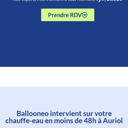
Prendre RDV
Planifiez l'intervention d'un de
Ballooneo intervient sur votre
nos experts en moins d'une
chauffe-eau en moins de 48h à Auriol
minute