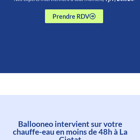
Prendre RDV
Planifiez l'intervention d'un de
Ballooneo intervient sur votre
nos experts en moins d'une
chauffe-eau en moins de 48h à La
minute
Ciotat