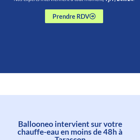
Prendre RDV
Planifiez l'intervention d'un de
Ballooneo intervient sur votre
nos experts en moins d'une
chauffe-eau en moins de 48h à
minute
Tarascon