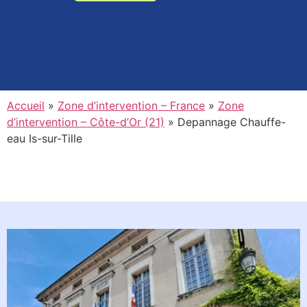
Accueil
»
Zone d’intervention – France
»
Zone
d’intervention – Côte-d’Or (21)
»
Depannage Chauffe-
eau Is-sur-Tille
Planifiez l'intervention d'un de
nos experts en moins d'une
minute