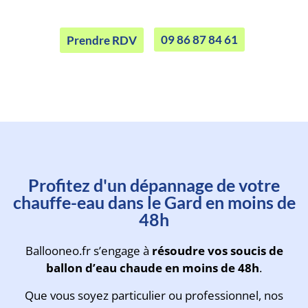
09 86 87 84 61
Prendre RDV
Prenez rendez-vous avec un
Profitez d'un dépannage de votre
technicien en moins d'une
chauffe-eau dans le Gard en moins de
minute
48h
Ballooneo.fr s’engage à
résoudre vos soucis de
ballon d’eau chaude en moins de 48h
.
Que vous soyez particulier ou professionnel, nos