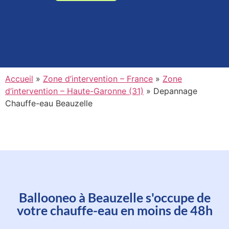
Accueil
»
Zone d’intervention – France
»
Zone
d’intervention – Haute-Garonne (31)
»
Depannage
Chauffe-eau Beauzelle
Planifiez l'intervention d'un de
Ballooneo à Beauzelle s'occupe de
nos techniciens à Beauzelle en
votre chauffe-eau en moins de 48h
moins d'une minute