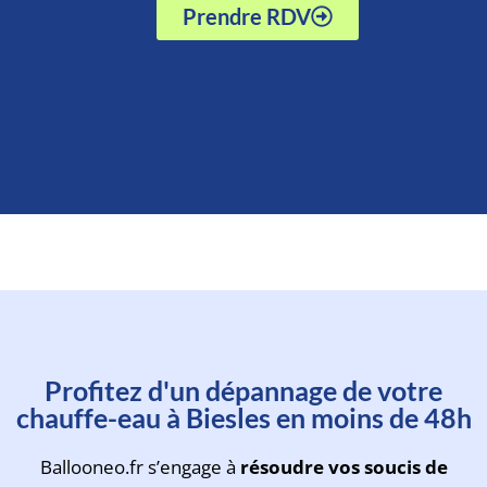
Prendre RDV
Prenez rendez-vous avec un
Profitez d'un dépannage de votre
technicien en moins d'une
chauffe-eau à Biesles en moins de 48h
minute
Ballooneo.fr s’engage à
résoudre vos soucis de