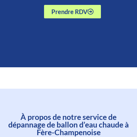
Prendre RDV
Prenez rendez-vous avec un
À propos de notre service de
technicien en moins d'une
dépannage de ballon d’eau chaude à
minute
Fère-Champenoise