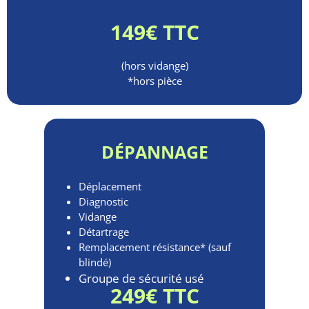
149€ TTC
(hors vidange)
*hors pièce
DÉPANNAGE
Déplacement
Diagnostic
Vidange
Détartrage
Remplacement résistance* (sauf
blindé)
Groupe de sécurité usé
249€ TTC