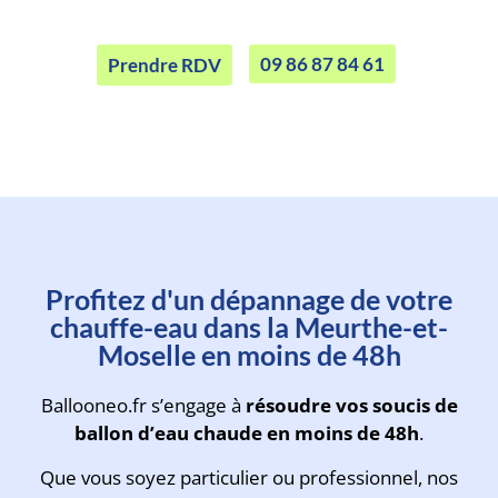
09 86 87 84 61
Prendre RDV
Prenez rendez-vous avec un
Profitez d'un dépannage de votre
technicien en moins d'une
chauffe-eau dans la Meurthe-et-
minute
Moselle en moins de 48h
Ballooneo.fr s’engage à
résoudre vos soucis de
ballon d’eau chaude en moins de 48h
.
Que vous soyez particulier ou professionnel, nos