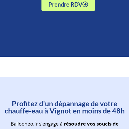
Prendre RDV
Prenez rendez-vous avec un
Profitez d'un dépannage de votre
technicien en moins d'une
chauffe-eau à Vignot en moins de 48h
minute
Ballooneo.fr s’engage à
résoudre vos soucis de