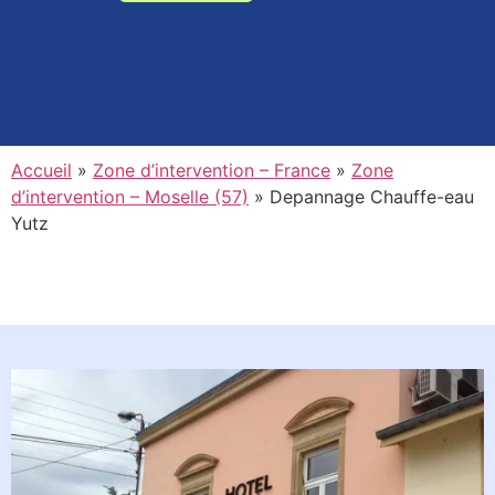
Accueil
»
Zone d’intervention – France
»
Zone
d’intervention – Moselle (57)
»
Depannage Chauffe-eau
Yutz
Planifiez l'intervention d'un de
nos experts en moins d'une
minute