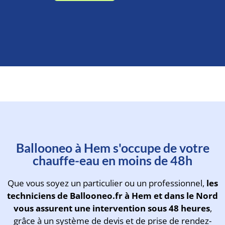
Planifiez l'intervention d'un de
Ballooneo à Hem s'occupe de votre
nos experts en moins d'une
chauffe-eau en moins de 48h
minute
Que vous soyez un particulier ou un professionnel,
les
techniciens de Ballooneo.fr à Hem et dans le Nord
vous assurent une intervention sous 48 heures
,
grâce à un système de devis et de prise de rendez-