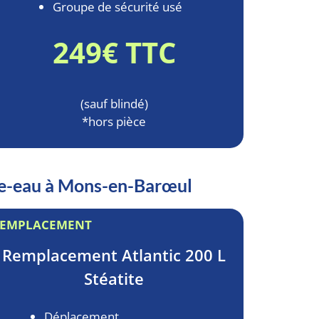
Groupe de sécurité usé
249€ TTC
(sauf blindé)
*hors pièce
ffe-eau à Mons-en-Barœul
EMPLACEMENT
Remplacement
Atlantic 200 L
Stéatite
Déplacement