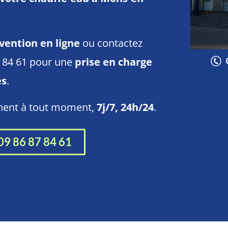
vention en ligne
ou contactez
7 84 61 pour une
prise en charge
es
.
nnent à tout moment,
7j/7, 24h/24
.
09 86 87 84 61