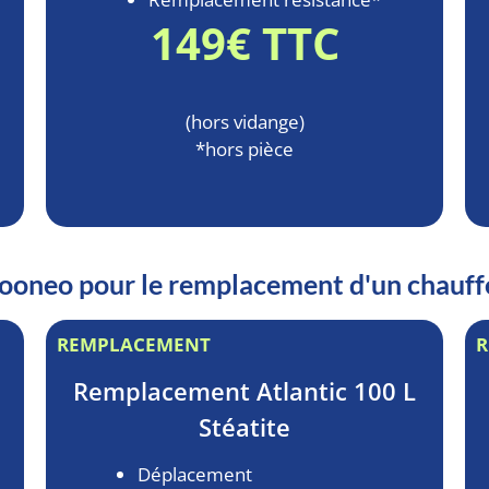
149€ TTC
(hors vidange)
*hors pièce
allooneo pour le remplacement d'un chau
REMPLACEMENT
R
Remplacement
Atlantic 100 L
Stéatite
Déplacement