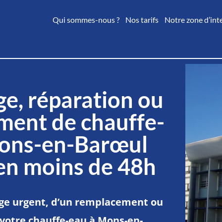
Qui sommes-nous ?
Nos tarifs
Notre zone d’int
e, réparation ou
ment de chauffe-
ons-en-Barœul
en moins de 48h
e urgent, d’un remplacement ou
 votre chauffe-eau à Mons-en-