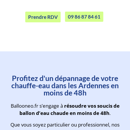
09 86 87 84 61
Prendre RDV
Prenez rendez-vous avec un
Profitez d'un dépannage de votre
technicien en moins d'une
chauffe-eau dans les Ardennes en
minute
moins de 48h
Ballooneo.fr s’engage à
résoudre vos soucis de
ballon d’eau chaude en moins de 48h
.
Que vous soyez particulier ou professionnel, nos