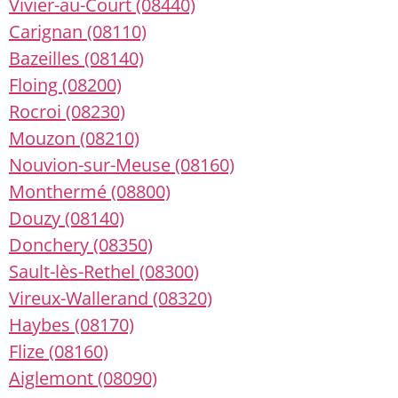
Vivier-au-Court (08440)
Carignan (08110)
Bazeilles (08140)
Floing (08200)
Rocroi (08230)
Mouzon (08210)
Nouvion-sur-Meuse (08160)
Monthermé (08800)
Douzy (08140)
Donchery (08350)
Sault-lès-Rethel (08300)
Vireux-Wallerand (08320)
Haybes (08170)
Flize (08160)
Aiglemont (08090)