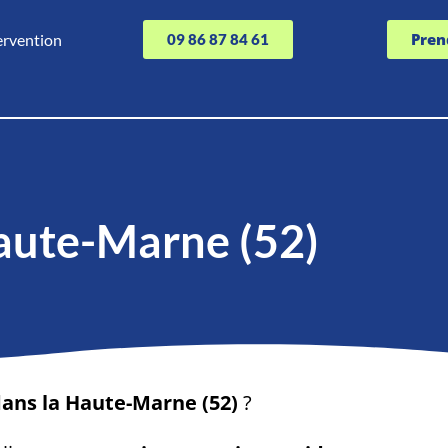
Pren
ervention
09 86 87 84 61
aute-Marne (52)
dans la Haute-Marne (52)
?