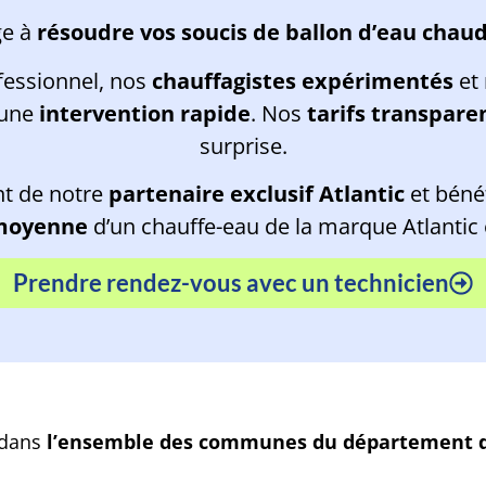
ge à
résoudre vos soucis de ballon d’eau chau
fessionnel, nos
chauffagistes expérimentés
et 
 une
intervention rapide
. Nos
tarifs transpare
surprise.
nt de notre
partenaire exclusif Atlantic
et béné
 moyenne
d’un chauffe-eau de la marque Atlantic
Prendre rendez-vous avec un technicien
 dans
l’ensemble des communes du département d