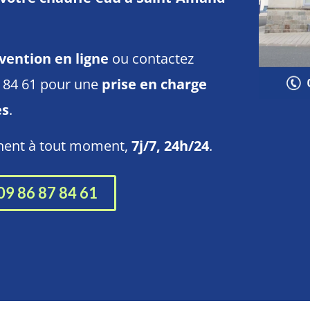
vention en ligne
ou contactez
7 84 61 pour une
prise en charge
es
.
nnent à tout moment,
7j/7, 24h/24
.
09 86 87 84 61