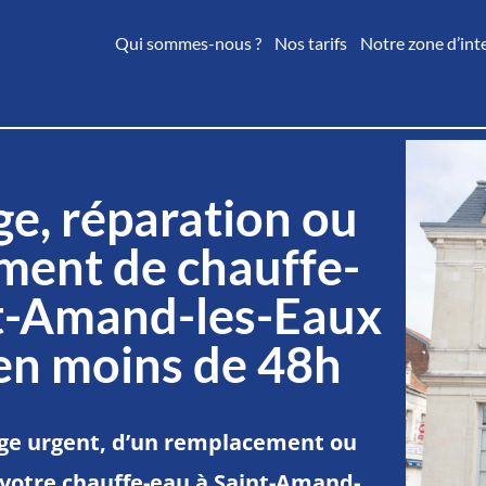
Qui sommes-nous ?
Nos tarifs
Notre zone d’int
e, réparation ou
ment de chauffe-
nt-Amand-les-Eaux
en moins de 48h
e urgent, d’un remplacement ou
 votre chauffe-eau à Saint-Amand-