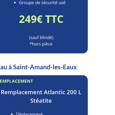
Groupe de sécurité usé
249€ TTC
(sauf blindé)
*hors pièce
-eau à Saint-Amand-les-Eaux
EMPLACEMENT
Remplacement
Atlantic 200 L
Stéatite
Déplacement