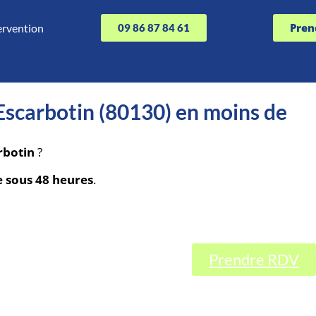
Pren
ervention
09 86 87 84 61
Escarbotin (80130) en moins de
rbotin
?
e sous 48 heures
.
Prendre RDV