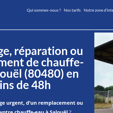
Qui sommes-nous ?
Nos tarifs
Notre zone d’int
e, réparation ou
ment de chauffe-
louël (80480) en
ins de 48h
e urgent, d’un remplacement ou
votre chauffe-eau à Salouël
?