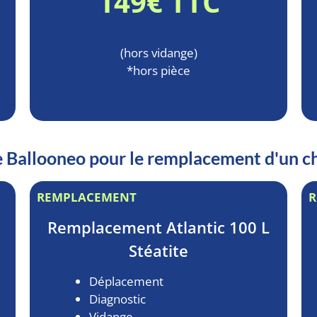
149€ TTC
(hors vidange)
*hors pièce
de Ballooneo pour le remplacement d'un c
REMPLACEMENT
R
Remplacement
Atlantic 100 L
Stéatite
Déplacement
Diagnostic
Vidange