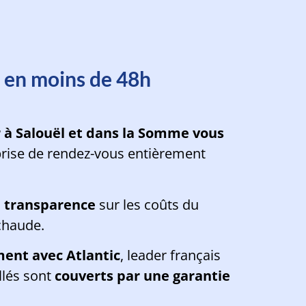
oins d'une minute
u en moins de 48h
r à Salouël et dans la Somme vous
 prise de rendez-vous entièrement
le transparence
sur les coûts du
chaude.
ment avec Atlantic
, leader français
llés sont
couverts par une garantie