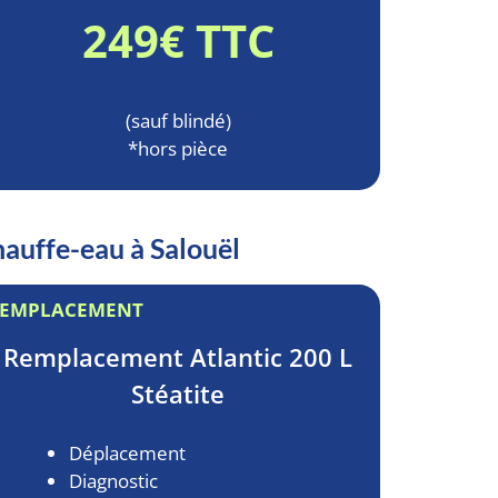
249€ TTC
(sauf blindé)
*hors pièce
hauffe-eau à Salouël
EMPLACEMENT
Remplacement
Atlantic 200 L
Stéatite
Déplacement
Diagnostic