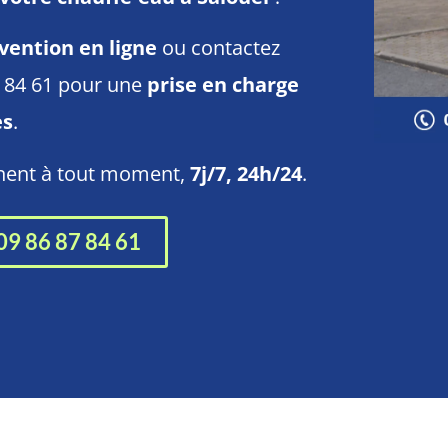
vention en ligne
ou contactez
7 84 61 pour une
prise en charge
es
.
nnent à tout moment,
7j/7, 24h/24
.
09 86 87 84 61